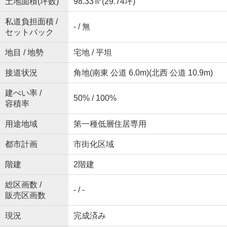
土地面積(坪数)
98.33㎡(29.74坪)
私道負担面積 /
- / 無
セットバック
地目 / 地勢
宅地 / 平坦
接道状況
角地(南東 公道 6.0m)(北西 公道 10.9m)
建ぺい率 /
50% / 100%
容積率
用途地域
第一種低層住居専用
都市計画
市街化区域
階建
2階建
総区画数 /
- / -
販売区画数
現況
完成済み