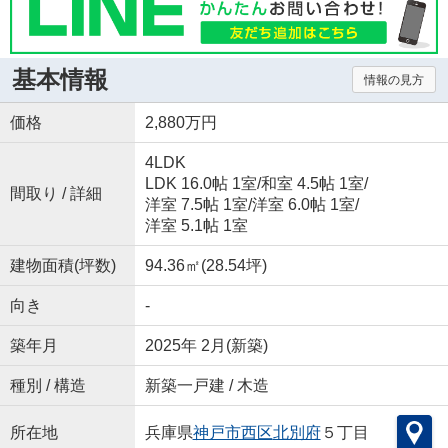
基本情報
情報の見方
価格
2,880万円
4LDK
LDK 16.0帖 1室
/
和室 4.5帖 1室
/
間取り / 詳細
洋室 7.5帖 1室
/
洋室 6.0帖 1室
/
洋室 5.1帖 1室
建物面積(坪数)
94.36㎡(28.54坪)
向き
-
築年月
2025年 2月(新築)
種別 / 構造
新築一戸建 / 木造
所在地
兵庫県
神戸市西区
北別府
５丁目