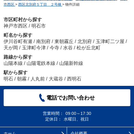
市西区
>
西区北別府５丁目 ２号棟
>
物件詳細
市区町村から探す
神戸市西区
/
明石市
町名から探す
伊川谷町有瀬
/
南別府
/
東朝霧丘
/
北別府
/
玉津町二ツ屋
/
天が岡
/
玉津町今津
/
今寺
/
水谷
/
松が丘北町
路線から探す
山陽本線
/
山陽電鉄本線
/
山陽新幹線
駅から探す
明石
/
朝霧
/
人丸前
/
大蔵谷
/
西明石
電話でお問い合わせ
営業時間：
09:00～17:30
定休日：
水曜日、祝日
ホーム
会社概要