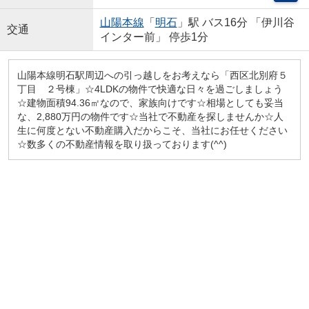
山陽本線
「
明石
」駅 バス16分 「伊川谷
交通
インター前」 停歩1分
山陽本線明石駅周辺への引っ越しをお考えなら「西区北別府５
丁目 ２号棟」☆4LDKの物件で快適な日々を過ごしましょう
☆建物面積94.36㎡なので、家族向けです☆相場としても妥当
な、2,880万円の物件です☆当社で不動産を探しませんか☆人
生に何度とない不動産購入だからこそ、当社にお任せください
☆数多くの不動産情報を取り扱っております(^^)