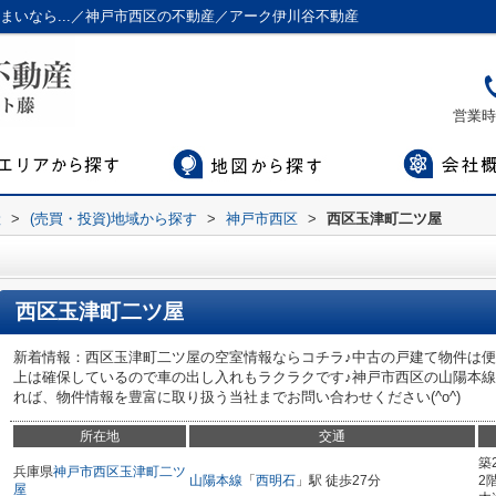
まいなら...／神戸市西区の不動産／アーク伊川谷不動産
営業時間
産
>
(売買・投資)地域から探す
>
神戸市西区
>
西区玉津町二ツ屋
西区玉津町二ツ屋
新着情報：西区玉津町二ツ屋の空室情報ならコチラ♪中古の戸建て物件は便
上は確保しているので車の出し入れもラクラクです♪神戸市西区の山陽本
れば、物件情報を豊富に取り扱う当社までお問い合わせください(^o^)
所在地
交通
築
兵庫県
神戸市西区
玉津町二ツ
山陽本線
「
西明石
」駅 徒歩27分
2
屋