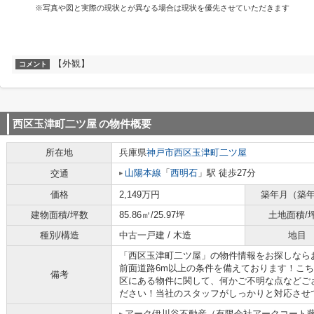
※写真や図と実際の現状とが異なる場合は現状を優先させていただきます
【外観】
コメント
西区玉津町二ツ屋
の物件概要
所在地
兵庫県
神戸市西区
玉津町二ツ屋
山陽本線
「
西明石
」駅 徒歩27分
交通
価格
2,149万円
築年月（築
建物面積/坪数
85.86㎡/25.97坪
土地面積/
種別/構造
中古一戸建 / 木造
地目
「西区玉津町二ツ屋」の物件情報をお探しなら
前面道路6m以上の条件を備えております！こ
備考
区にある物件に関して、何かご不明な点などご
ださい！当社のスタッフがしっかりと対応させてい
アーク伊川谷不動産（有限会社アークコート