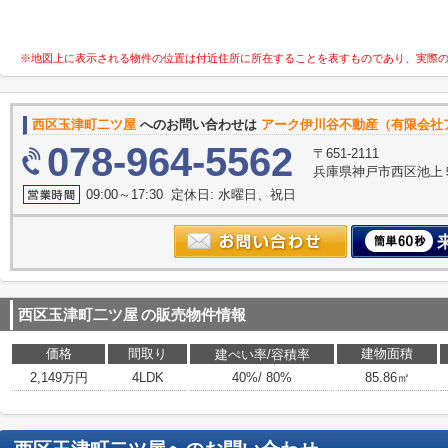
※地図上に表示される物件の位置は付近住所に所在することを表すものであり、実際
西区玉津町二ツ屋
へのお問い合わせは
アーク伊川谷不動産（有限会社
078-964-5562
〒651-2111
兵庫県神戸市西区池上
09:00～17:30 定休日: 水曜日、祝日
西区玉津町二ツ屋
の販売物件情報
価格
間取り
建物面積
建ぺい率/容積率
2,149万円
4LDK
40%/ 80%
85.86㎡