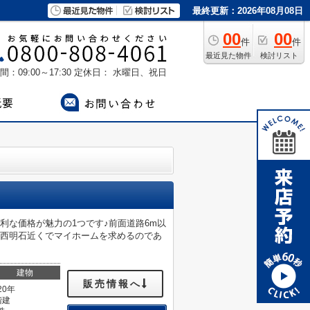
最終更新：2026年08月08日
00
00
件
件
最近見た物件
検討リスト
：09:00～17:30
定休日： 水曜日、祝日
利な価格が魅力の1つです♪前面道路6m以
線西明石近くでマイホームを求めるのであ
建物
販売情報へ
20年
階建