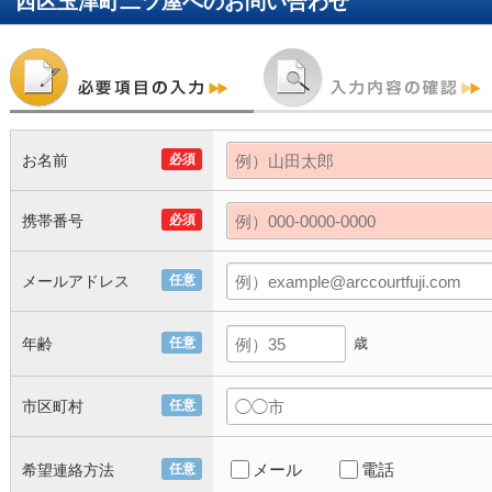
西区玉津町二ツ屋
へのお問い合わせ
お名前
必須
携帯番号
必須
メールアドレス
任意
年齢
任意
歳
市区町村
任意
メール
電話
希望連絡方法
任意