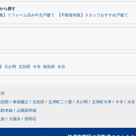
から探す
集】リフォーム済み中古戸建て
【不動産特集】スタッフおすすめ戸建て
屋
天が岡
北別府
今寺
南別府
水谷
石市
南別府
/
東朝霧丘
/
北別府
/
玉津町二ツ屋
/
天が岡
/
玉津町今津
/
今寺
/
水谷
電鉄本線
/
山陽新幹線
丸前
/
大蔵谷
/
西明石