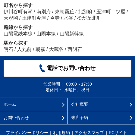
町名から探す
伊川谷町有瀬
/
南別府
/
東朝霧丘
/
北別府
/
玉津町二ツ屋
/
天が岡
/
玉津町今津
/
今寺
/
水谷
/
松が丘北町
路線から探す
山陽電鉄本線
/
山陽本線
/
山陽新幹線
駅から探す
明石
/
人丸前
/
朝霧
/
大蔵谷
/
西明石
電話でお問い合わせ
営業時間：
09:00～17:30
定休日：
水曜日、祝日
ホーム
会社概要
お問い合わせ
来店予約
プライバシーポリシー
利用規約
アクセスマップ
PCサイト