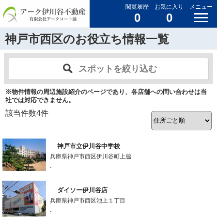
閲覧履歴
お気に入り
メニュー
0
0
神戸市西区のお役立ち情報一覧
スポットを絞り込む
※物件情報の周辺施設紹介のページであり、各店舗への問い合わせは当
社では対応できません。
該当件数
4
件
神戸市立伊川谷中学校
兵庫県神戸市西区伊川谷町上脇
-
ダイソー伊川谷店
兵庫県神戸市西区池上１丁目
-